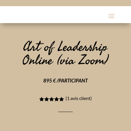
Art of Leadership
Online (via Zoom)
895 € /PARTICIPANT
(
1
avis client)
Noté
5.00
sur 5
basé sur
notation
client