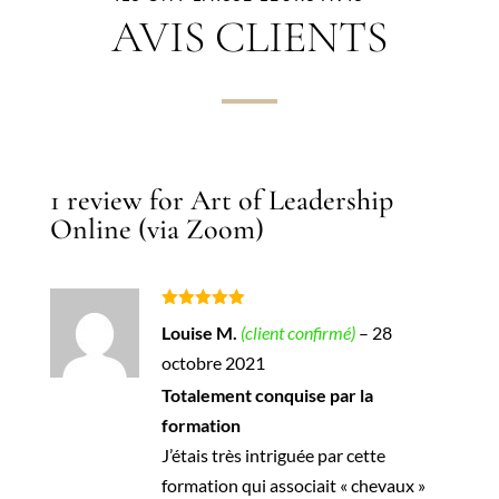
AVIS CLIENTS
1 review for
Art of Leadership
Online (via Zoom)
Note
5
sur
Louise M.
(client confirmé)
–
28
5
octobre 2021
Totalement conquise par la
formation
J’étais très intriguée par cette
formation qui associait « chevaux »