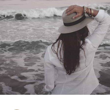
business.
Duis mollis, est non commodo luctus, nisi erat
porttitor ligula, eget lacinia odio sem nec elit.
Donec ullamcorper nulla non metus auctor
fringilla. Cras justo odio, dapibus ac facilisis in,
egestas eget quam. Maecenas faucibus mollis
interdum.